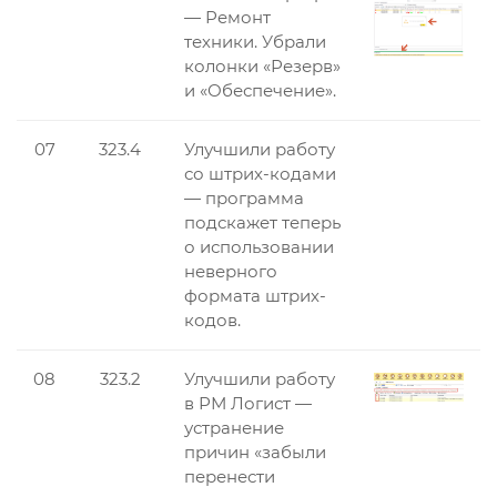
— Ремонт
техники. Убрали
колонки «Резерв»
и «Обеспечение».
07
323.4
Улучшили работу
со штрих-кодами
— программа
подскажет теперь
о использовании
неверного
формата штрих-
кодов.
08
323.2
Улучшили работу
в РМ Логист —
устранение
причин «забыли
перенести