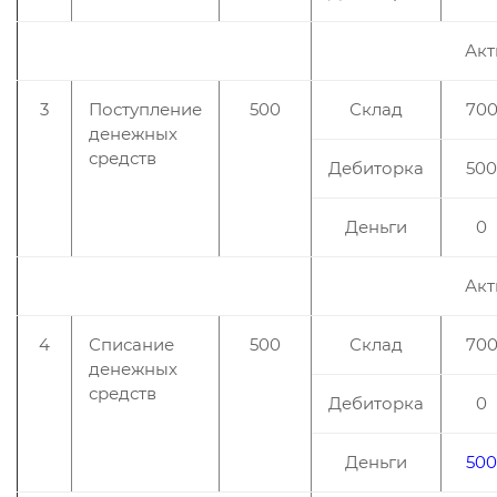
Акт
3
Поступление
500
Склад
70
денежных
средств
Дебиторка
500
Деньги
0
Акт
4
Списание
500
Склад
70
денежных
средств
Дебиторка
0
Деньги
500