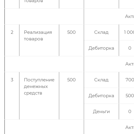
товаров
Акт
2
Реализация
500
Склад
1 00
товаров
Дебиторка
0
Акт
3
Поступление
500
Склад
70
денежных
средств
Дебиторка
500
Деньги
0
Акт