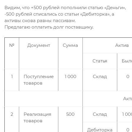
Видим, что +500 рублей пополнили статью «Деньги»,
-500 рублей списались со статьи «Дебиторка», а
активы снова равны пассивам.
Предлагаю оплатить долг поставщику.
№
Документ
Сумма
Актив
Статья
Был
1
Поступление
1 000
Склад
0
товаров
Акт
2
Реализация
500
Склад
1 00
товаров
Дебиторка
0