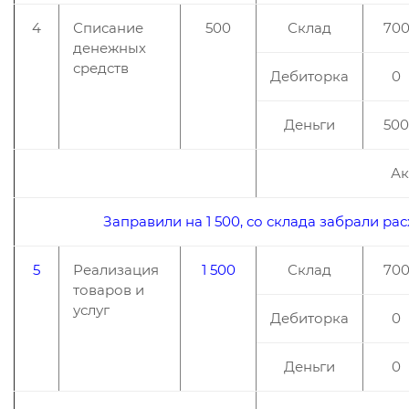
4
Списание
500
Склад
70
денежных
средств
Дебиторка
0
Деньги
500
Ак
Заправили на 1 500, со склада забрали ра
5
Реализация
1 500
Склад
70
товаров и
услуг
Дебиторка
0
Деньги
0