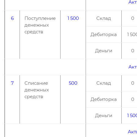
Акт
6
Поступление
1 500
Склад
0
денежных
средств
Дебиторка
1 50
Деньги
0
Акт
7
Списание
500
Склад
0
денежных
средств
Дебиторка
0
Деньги
1 50
Акт