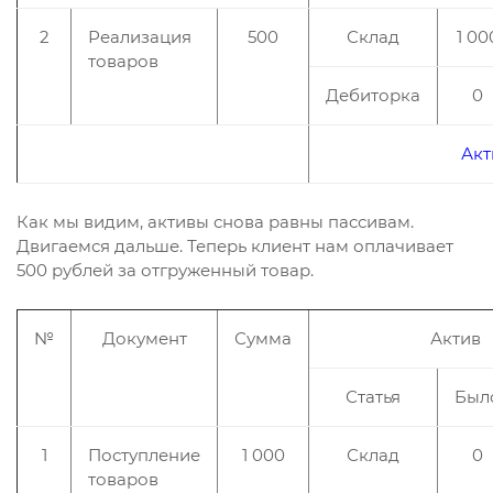
2
Реализация
500
Склад
1 00
товаров
Дебиторка
0
Акт
Как мы видим, активы снова равны пассивам.
Двигаемся дальше. Теперь клиент нам оплачивает
500 рублей за отгруженный товар.
№
Документ
Сумма
Актив
Статья
Был
1
Поступление
1 000
Склад
0
товаров