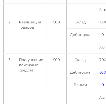
Акт
2
Реализация
500
Склад
1 00
товаров
Дебиторка
0
Акт
3
Поступление
500
Склад
70
денежных
средств
Дебиторка
500
Деньги
0
Акт