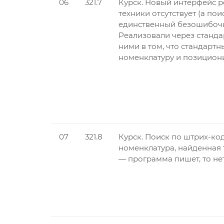
06
321.7
Курск. Новый интерфейс р
техники отсутствует (а п
единственный безошибочн
Реализовали через стандар
ними в том, что стандартн
номенклатуру и позициони
07
321.8
Курск. Поиск по штрих-ко
номенклатура, найденная 
— программа пишет, то нет