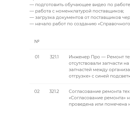
— подготовить обучающее видео по работе
— работа с номенклатурой поставщиков;
— загрузка документов от поставщиков чер
— начало работ по созданию «Справочного
№
01
321.1
Инженер Про — Ремонт тех
отсутствовали запчасти н
запчастей между организа
отгрузке» с синей подсвет
02
321.2
Согласование ремонта тех
«Согласование ремонта» н
проведена или помечена н