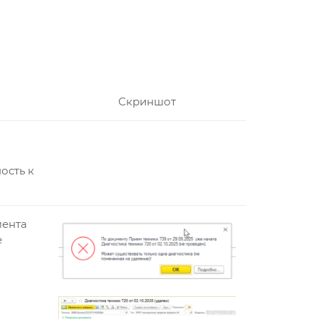
Скриншот
ость к
мента
е