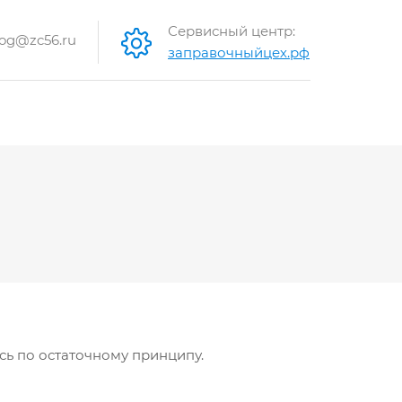
Сервисный центр:
og@zc56.ru
заправочныйцех.рф
сь по остаточному принципу.