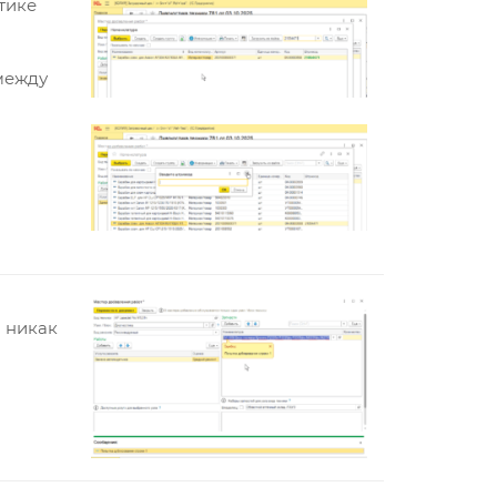
тике
 между
и никак