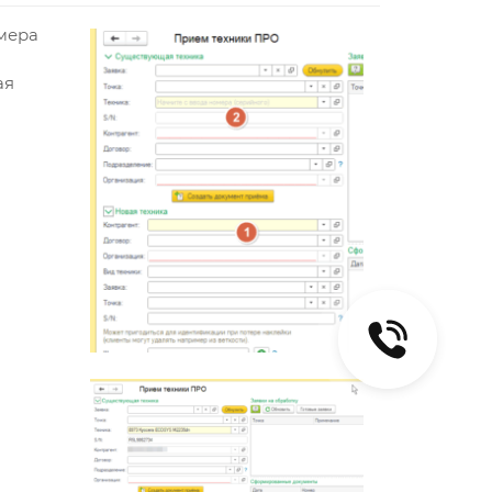
омера
ая