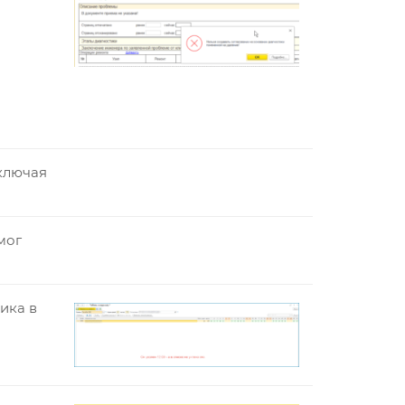
ключая
мог
ика в