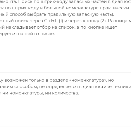
емонта. Поиск по штрих-коду запасных частей в диагнос
оиск по штрих-коду в большой номенклатуре практически
ый способ выбрать правильную запасную часть).
тный поиск через Ctrl+F (1) и через кнопку (2). Разница
ый накладывает отбор на список, а по кнопке ищет
руется на ней в списке.
ду возможен только в разделе «номенклатура», но
таким способом, не определяется в диагностике техник
 ни номенклатуры, ни количества.