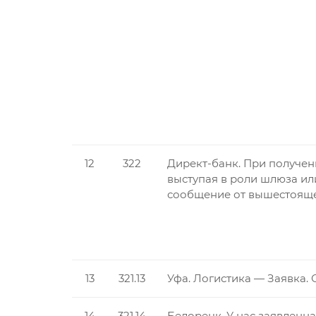
12
322
Директ-банк. При получени
выступая в роли шлюза ил
сообщение от вышестояще
13
321.13
Уфа. Логистика — Заявка.
14
321.14
Белорецк. У нас заявленн