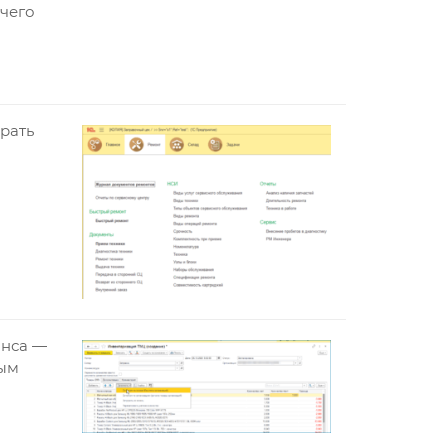
чего
рать
анса —
ным