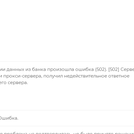
и данных из банка произошла ошибка (502). [502] Серве
и прокси-сервера, получил недействительное ответное
го сервера.
 Ошибка.
ая проблема не подтвердилась, но было принято решени