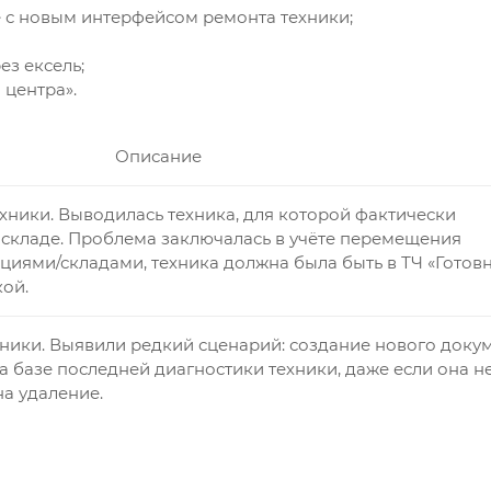
 с новым интерфейсом ремонта техники;
ез ексель;
 центра».
Описание
ники. Выводилась техника, для которой фактически
а складе. Проблема заключалась в учёте перемещения
циями/складами, техника должна была быть в ТЧ «Готовн
кой.
ники. Выявили редкий сценарий: создание нового доку
а базе последней диагностики техники, даже если она н
а удаление.