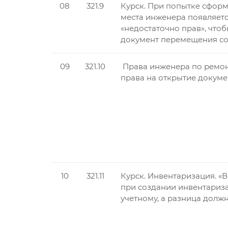
08
321.9
Курск. При попытке сфор
места инженера появляетс
«недостаточно прав», чтоб
документ перемещения со
09
321.10
Права инженера по ремонт
права на открытие докуме
10
321.11
Курск. Инвентаризация. «
при создании инвентариза
учетному, а разница должн