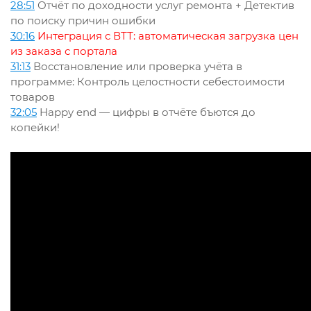
28:51
Отчёт по доходности услуг ремонта + Детектив
по поиску причин ошибки
30:16
Интеграция с ВТТ: автоматическая загрузка цен
из заказа с портала
31:13
Восстановление или проверка учёта в
программе: Контроль целостности себестоимости
товаров
32:05
Happy end — цифры в отчёте бъются до
копейки!