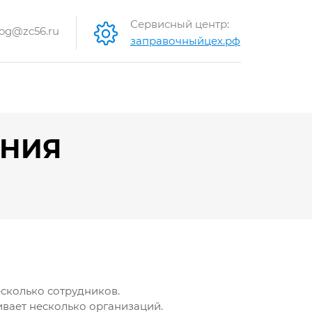
Сервисный центр:
og@zc56.ru
заправочныйцех.рф
ЕНИЯ
есколько сотрудников.
ивает несколько организаций.