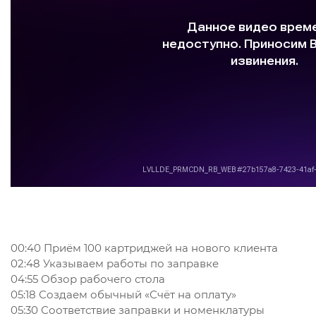
00:40 Приём 100 картриджей на нового клиента
02:48
Указываем работы по заправке
04:55
Обзор рабочего стола
05:18
Создаем обычный «Счёт на оплату»
05:30
Соответствие заправки и номенклатуры