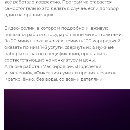
всё работало корректно. Программа старается
самостоятельно это делать в случае, если договор
один на организацию.
Видео-ролик, в котором подробно и вживую
показана работа с государственными контрактами.
За 20 минут показано как принять 100 картриджей,
оказать по ним 143 услуги, свернуть их в нужные
наборы согласно спецификации, проставить
соответствующие номенклатуру и цены.
А также работа «Маскировки», «Подсветки
изменений», «Фиксация сумм» и прочих нюансов.
Кратко, ёмко, без воды, со всеми деталями.